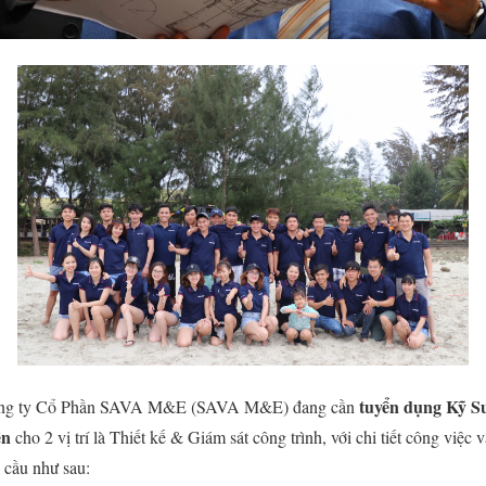
tuyển dụng Kỹ S
ng ty Cổ Phần SAVA M&E (SAVA M&E) đang cần
ện
cho 2 vị trí là Thiết kế & Giám sát công trình, với chi tiết công việc v
 cầu như sau: