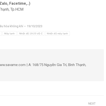
alo, Facetime,..)
 Thạnh, Tp.HCM
ều hòa không khí
19/10/2023
p
Máy lạnh
Nhiệt độ 18-20 độ C
Nhiệt độ máy lạnh
ww.savame.com | A: 168/75 Nguyễn Gia Trí, Bình Thạnh,
NEXT