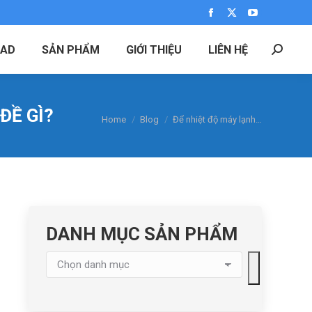
Facebook
X
YouTube
page
page
page
AD
SẢN PHẨM
GIỚI THIỆU
LIÊN HỆ
Search:
opens
opens
opens
in
in
in
new
new
new
window
window
window
ĐỀ GÌ?
You are here:
Home
Blog
Để nhiệt độ máy lạnh…
DANH MỤC SẢN PHẨM
Chọn
danh
mục