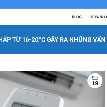
BLOG
DOWNLO
HẤP TỪ 16-20°C GÂY RA NHỮNG VẤN 
TH10
19