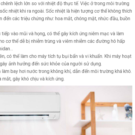
chênh lệch lớn so với nhiệt độ thực tế. Việc ở trong môi trường
 sốc nhiệt khi ra ngoài. Sốc nhiệt là hiện tượng cơ thể không thích
ẫn đến các triệu chứng như: hoa mắt, chóng mặt, nhức đầu, buồn
tiếp vào mũi và họng, có thể gây kích ứng niêm mạc và làm
cho cơ thể dễ bị nhiễm trùng và viêm nhiễm các đường hô hấp
midan…
, có thể làm cho máy tích tụ bụi bẩn và vi khuẩn. Khi máy hoạt
à gây ảnh hưởng đến sức khỏe của người sử dụng.
làm bay hơi nước trong không khí, dẫn đến môi trường khá khô.
à mắt, gây khó chịu và kích ứng.