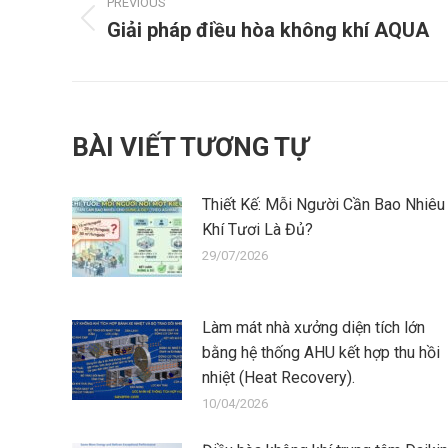
navigation
PREVIOUS
Giải pháp điều hòa không khí AQUA
Previous
post:
BÀI VIẾT TƯƠNG TỰ
Thiết Kế: Mỗi Người Cần Bao Nhiêu
Khí Tươi Là Đủ?
29/07/2026
Làm mát nhà xưởng diện tích lớn
bằng hệ thống AHU kết hợp thu hồi
nhiệt (Heat Recovery).
10/04/2026