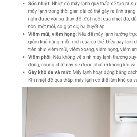
Sốc nhiệt:
Nhiệt độ máy lạnh quá thấp sẽ tạo ra sự 
máy lạnh trong thời gian dài có thể gây ra tình trạng
nghi được với sự thay đổi đột ngột của nhiệt độ, d
nôn, mệt mỏi, co giật cơ, hạ huyết áp…
Viêm mũi, viêm họng:
Nếu để máy lạnh hướng trực 
giảm khả năng miễn dịch của cơ thể. Điều này làm 
trên như: viêm mũi, viêm xoang, viêm họng, viêm a
Viêm phổi:
Nếu không vệ sinh máy lạnh thường xuyên
động, những chất này sẽ được phát ra không khí v
Gây khô da và mắt:
Máy lạnh hoạt động bằng cách 
Khi nhiệt độ quá thấp, máy lạnh có thể làm khô da v